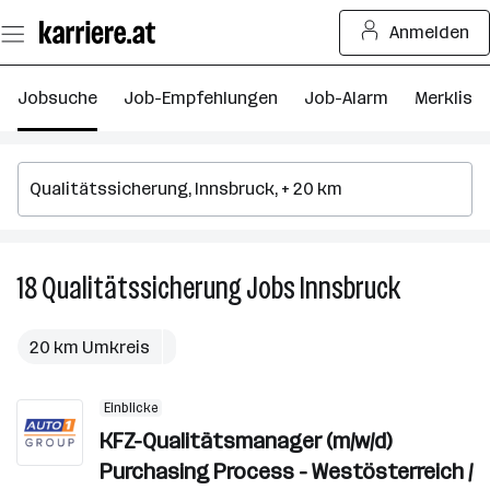
Zum
Anmelden
Seiteninhalt
springen
Jobsuche
Job-Empfehlungen
Job-Alarm
Merkliste
18
Qualitätssicherung
Jobs
Innsbruck
18
Qualitätss
Jobs
20 km Umkreis
in
Innsbruck
Einblicke
KFZ-Qualitätsmanager (m/w/d)
Purchasing Process - Westösterreich /