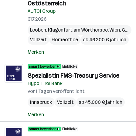
Ostösterreich
AUTO1 Group
31.7.2026
Leoben
,
Klagenfurt am Wörthersee
,
Wien
,
Graz
,
Vollzeit
Homeoffice
ab 46.200 € jährlich
Merken
Einblicke
SpezialistIn FMS-Treasury Service
Hypo Tirol Bank
vor 1 Tagen veröffentlicht
Innsbruck
Vollzeit
ab 45.000 € jährlich
Merken
Einblicke