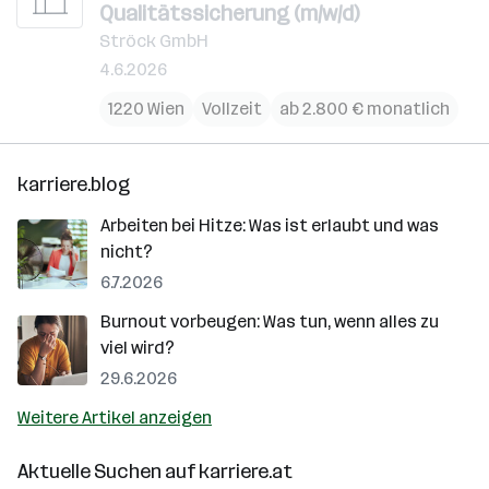
Qualitätssicherung (m/w/d)
Ströck GmbH
4.6.2026
1220 Wien
Vollzeit
ab 2.800 € monatlich
karriere.blog
Arbeiten bei Hitze: Was ist erlaubt und was
nicht?
6.7.2026
Burnout vorbeugen: Was tun, wenn alles zu
viel wird?
29.6.2026
Weitere Artikel anzeigen
Aktuelle Suchen auf
karriere.at