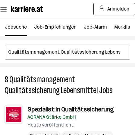
Zum
Anmelden
Seiteninhalt
springen
Jobsuche
Job-Empfehlungen
Job-Alarm
Merkliste
8
Qualitätsmanagement
8
Q
Qualitätssicherung Lebensmittel
Jobs
Q
L
J
Spezialist:in Qualitätssicherung
AGRANA Stärke GmbH
Heute veröffentlicht