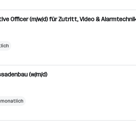
ive Officer (m/w/d) für Zutritt, Video & Alarmtechni
lich
ssadenbau (w/m/d)
 monatlich