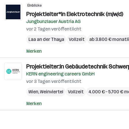
Einblicke
Projektleiter*in Elektrotechnik (m/w/d)
Jungbunzlauer Austria AG
vor 2 Tagen veröffentlicht
Laa an der Thaya
Vollzeit
ab 3.800 € monatl
Merken
Projektleiter:in Gebäudetechnik Schwerp
KERN engineering careers GmbH
vor 3 Tagen veröffentlicht
Wien
,
Weinviertel
Vollzeit
4.000 € – 5.700 € m
Merken