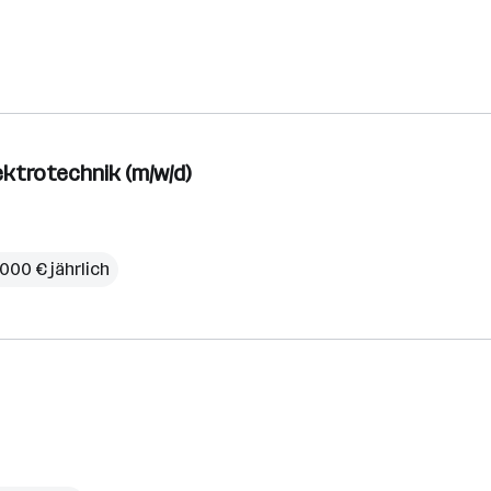
ektrotechnik (m/w/d)
000 € jährlich