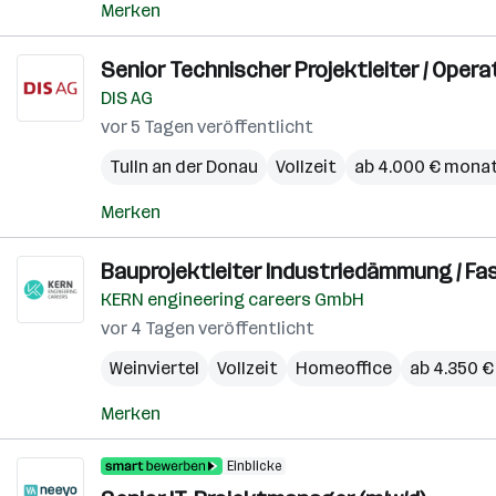
Merken
Senior Technischer Projektleiter / Operat
DIS AG
vor 5 Tagen veröffentlicht
Tulln an der Donau
Vollzeit
ab 4.000 € monat
Merken
Bauprojektleiter Industriedämmung / Fa
KERN engineering careers GmbH
vor 4 Tagen veröffentlicht
Weinviertel
Vollzeit
Homeoffice
ab 4.350 €
Merken
Einblicke