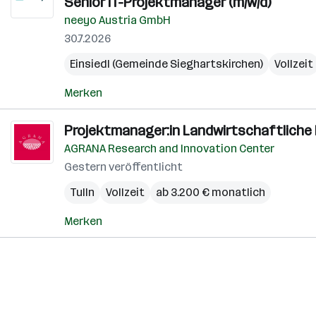
Senior IT-Projektmanager (m/w/d)
neeyo Austria GmbH
30.7.2026
Einsiedl (Gemeinde Sieghartskirchen)
Vollzeit
Merken
Projektmanager:in Landwirtschaftliche 
AGRANA Research and Innovation Center
Gestern veröffentlicht
Tulln
Vollzeit
ab 3.200 € monatlich
Merken