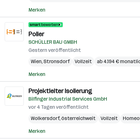
Merken
Polier
SCHÜLLER BAU GMBH
Gestern veröffentlicht
Wien
,
Stronsdorf
Vollzeit
ab 4.194 € monatli
Merken
Projektleiter Isolierung
Bilfinger Industrial Services GmbH
vor 4 Tagen veröffentlicht
Wolkersdorf
,
österreichweit
Vollzeit
Homeof
Merken