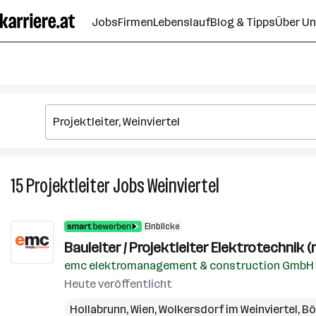
Zum
Jobs
Firmen
Lebenslauf
Blog & Tipps
Über U
Seiteninhalt
springen
15
Projektleiter
Jobs
Weinviertel
15
Projektleiter
Jobs
Einblicke
in
Bauleiter / Projektleiter Elektrotechnik (
Weinviertel
emc elektromanagement & construction GmbH
Heute veröffentlicht
Hollabrunn
,
Wien
,
Wolkersdorf im Weinviertel
,
Bö