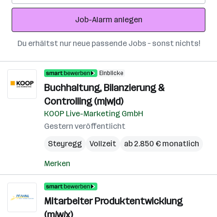
Adresse
Job-Alarm anlegen
Du erhältst nur neue passende Jobs – sonst nichts!
Einblicke
Buchhaltung, Bilanzierung &
Controlling (m|w|d)
KOOP Live-Marketing GmbH
Gestern veröffentlicht
Steyregg
Vollzeit
ab 2.850 € monatlich
Merken
Mitarbeiter Produktentwicklung
(m/w/x)