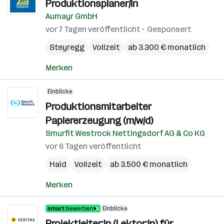
Produktionsplaner/in
Aumayr GmbH
vor 7 Tagen veröffentlicht
Gesponsert
Steyregg
Vollzeit
ab 3.300 € monatlich
Merken
Einblicke
Produktionsmitarbeiter
Papiererzeugung (m/w/d)
Smurfit Westrock Nettingsdorf AG & Co KG
vor 6 Tagen veröffentlicht
Haid
Vollzeit
ab 3.500 € monatlich
Merken
Einblicke
Projektleiter:in (Lektor:in) für