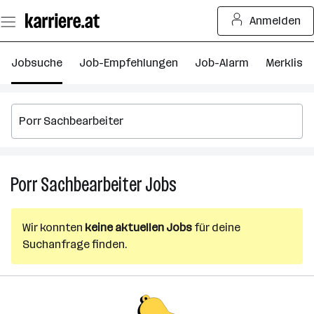
Zum
Anmelden
Seiteninhalt
springen
Jobsuche
Job-Empfehlungen
Job-Alarm
Merkliste
Porr Sachbearbeiter
Jobs
Porr
Sachbearbeiter
Jobs
Wir konnten
keine aktuellen Jobs
für deine
Suchanfrage finden.