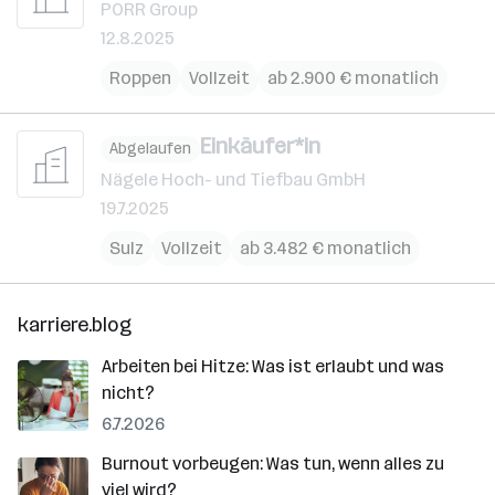
PORR Group
12.8.2025
Roppen
Vollzeit
ab 2.900 € monatlich
Einkäufer*in
Abgelaufen
Nägele Hoch- und Tiefbau GmbH
19.7.2025
Sulz
Vollzeit
ab 3.482 € monatlich
karriere.blog
Arbeiten bei Hitze: Was ist erlaubt und was
nicht?
6.7.2026
Burnout vorbeugen: Was tun, wenn alles zu
viel wird?