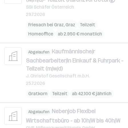
SSI Schäfer Österreich
29.7.2026
Friesach bei Graz
,
Graz
Teilzeit
Homeoffice
ab 2.950 € monatlich
Kaufmännische/r
Abgelaufen
Sachbearbeiter/in Einkauf & Fuhrpark -
Teilzeit (m/w/d)
J. Christof Gesellschaft m.b.H.
25.7.2026
Gratkorn
Teilzeit
ab 42.100 € jährlich
Nebenjob Flexibel
Abgelaufen
Wirtschaftsbüro - ab 10h/W bis 40h/W
OVB Allfinanzvermittlungs GmbH -