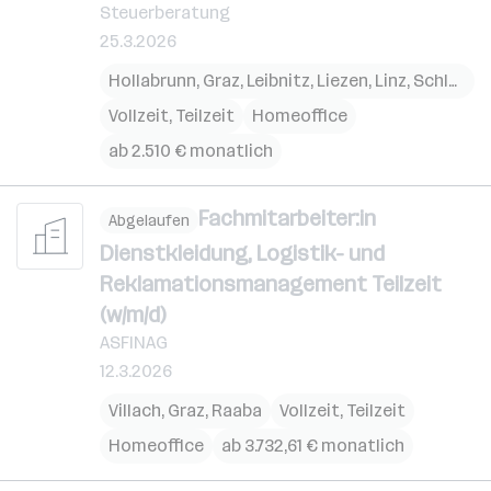
Steuerberatung
25.3.2026
Hollabrunn
,
Graz
,
Leibnitz
,
Liezen
,
Linz
,
Schladming
Vollzeit, Teilzeit
Homeoffice
ab 2.510 € monatlich
Fachmitarbeiter:in
Abgelaufen
Dienstkleidung, Logistik- und
Reklamationsmanagement Teilzeit
(w/m/d)
ASFINAG
12.3.2026
Villach
,
Graz
,
Raaba
Vollzeit, Teilzeit
Homeoffice
ab 3.732,61 € monatlich