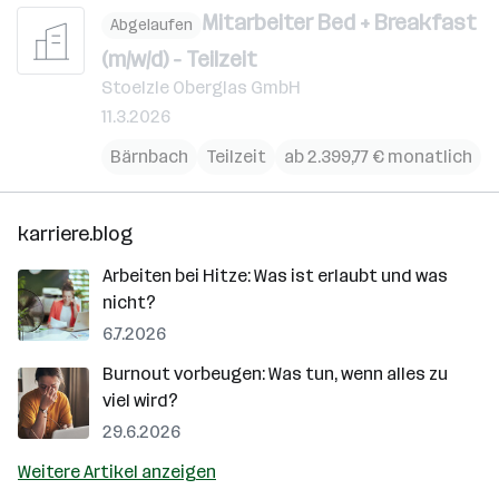
Mitarbeiter Bed + Breakfast
Abgelaufen
(m/w/d) - Teilzeit
Stoelzle Oberglas GmbH
11.3.2026
Bärnbach
Teilzeit
ab 2.399,77 € monatlich
karriere.blog
Arbeiten bei Hitze: Was ist erlaubt und was
nicht?
6.7.2026
Burnout vorbeugen: Was tun, wenn alles zu
viel wird?
29.6.2026
Weitere Artikel anzeigen