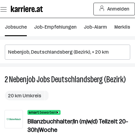
Zum
Anmelden
Seiteninhalt
springen
Jobsuche
Job-Empfehlungen
Job-Alarm
Merkliste
2
Nebenjob
Jobs
Deutschlandsberg (Bezirk)
2
Neb
Job
20 km Umkreis
in
Deu
(Bez
Bilanzbuchhalter/in (m/w/d) Teilzeit 20-
30h/Woche