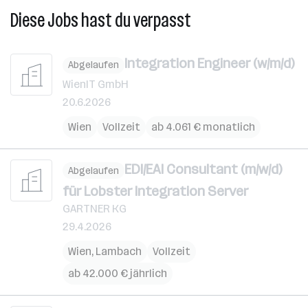
Diese Jobs hast du verpasst
Integration Engineer (w/m/d)
Abgelaufen
WienIT GmbH
20.6.2026
Wien
Vollzeit
ab 4.061 € monatlich
EDI/EAI Consultant (m/w/d)
Abgelaufen
für Lobster Integration Server
GARTNER KG
29.4.2026
Wien
,
Lambach
Vollzeit
ab 42.000 € jährlich