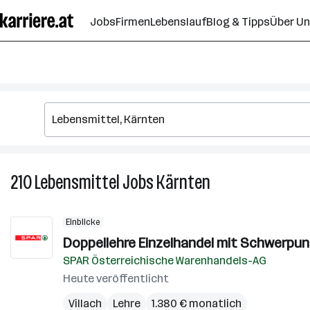
Zum
Jobs
Firmen
Lebenslauf
Blog & Tipps
Über U
Seiteninhalt
springen
210
Lebensmittel
Jobs
Kärnten
210
Lebensmittel
Jobs
Einblicke
in
Doppellehre Einzelhandel mit Schwerpun
Kärnten
SPAR Österreichische Warenhandels-AG
Heute veröffentlicht
Villach
Lehre
1.380 € monatlich