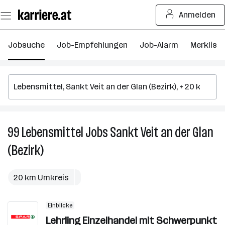
Zum
Anmelden
Seiteninhalt
springen
Jobsuche
Job-Empfehlungen
Job-Alarm
Merkliste
99
Lebensmittel
Jobs
Sankt Veit an der Glan
9
L
(Bezirk)
J
in
S
20 km Umkreis
Ve
a
Einblicke
d
Lehrling Einzelhandel mit Schwerpunkt