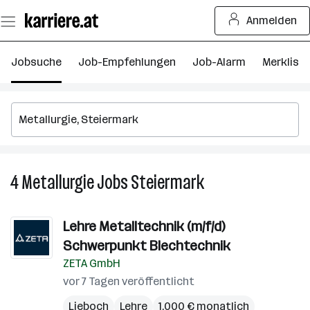
Zum
Anmelden
Seiteninhalt
springen
Jobsuche
Job-Empfehlungen
Job-Alarm
Merkliste
4
Metallurgie
Jobs
Steiermark
4
Metallurgie
Jobs
Lehre Metalltechnik (m/f/d)
in
Schwerpunkt Blechtechnik
Steiermark
ZETA GmbH
vor 7 Tagen veröffentlicht
Lieboch
Lehre
1.000 € monatlich