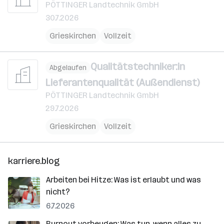
PÖTTINGER Landtechnik GmbH
30.7.2026
Grieskirchen
Vollzeit
Qualitätstechniker:in
Abgelaufen
Lieferantenqualität (Außendienst)
PÖTTINGER Landtechnik GmbH
29.7.2026
Grieskirchen
Vollzeit
karriere.blog
Arbeiten bei Hitze: Was ist erlaubt und was
nicht?
6.7.2026
Burnout vorbeugen: Was tun, wenn alles zu