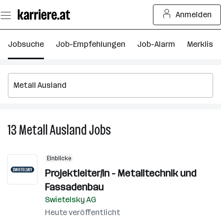
Zum
Anmelden
Seiteninhalt
springen
Jobsuche
Job-Empfehlungen
Job-Alarm
Merkliste
13
Metall Ausland
Jobs
13
Metall
Ausland
Einblicke
Jobs
Projektleiter/in - Metalltechnik und
Fassadenbau
Swietelsky AG
Heute veröffentlicht