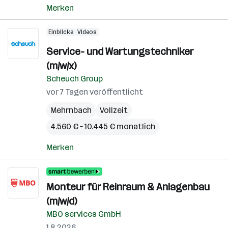
Merken
Einblicke
Videos
Service- und Wartungstechniker
(m/w/x)
Scheuch Group
vor 7 Tagen veröffentlicht
Mehrnbach
Vollzeit
4.560 € – 10.445 € monatlich
Merken
Monteur für Reinraum & Anlagenbau
(m/w/d)
MBO services GmbH
1.8.2026