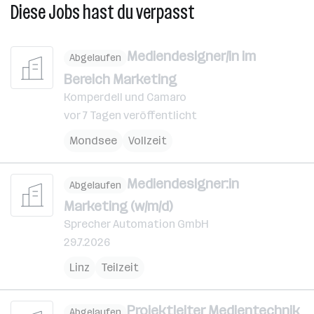
Diese Jobs hast du verpasst
Mediendesigner/in im
Abgelaufen
Bereich Marketing
Komperdell und Camaro
vor 7 Tagen veröffentlicht
Mondsee
Vollzeit
Mediendesigner:in
Abgelaufen
Marketing (w/m/d)
Sprecher Automation GmbH
29.7.2026
Linz
Teilzeit
Projektleiter Medientechnik
Abgelaufen