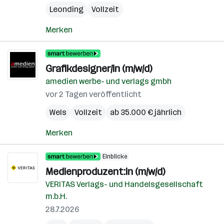
Leonding
Vollzeit
Merken
Grafikdesigner/in (m/w/d)
amedien werbe- und verlags gmbh
vor 2 Tagen veröffentlicht
Wels
Vollzeit
ab 35.000 € jährlich
Merken
Einblicke
Medienproduzent:in (m/w/d)
VERITAS Verlags- und Handelsgesellschaft
m.b.H.
28.7.2026