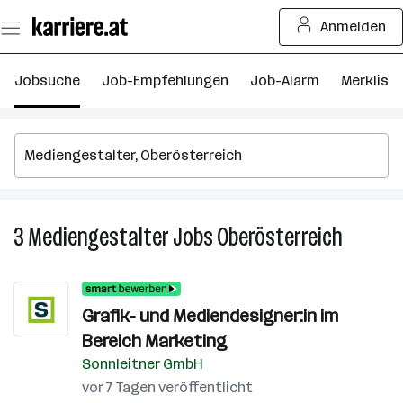
Zum
Anmelden
Seiteninhalt
springen
Jobsuche
Job-Empfehlungen
Job-Alarm
Merkliste
3
Mediengestalter
Jobs
Oberösterreich
3
Medienge
Jobs
in
Grafik- und Mediendesigner:in im
Oberöste
Bereich Marketing
Sonnleitner GmbH
vor 7 Tagen veröffentlicht