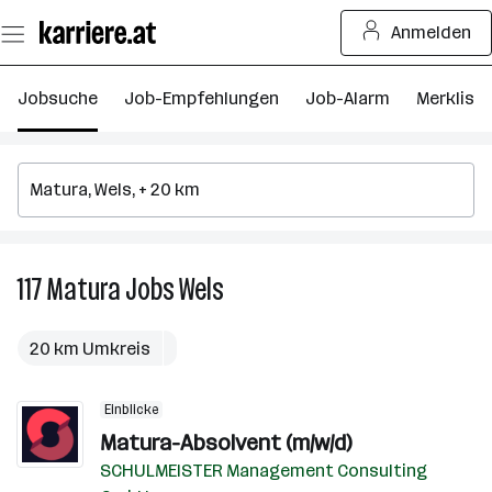
Zum
Anmelden
Seiteninhalt
springen
Jobsuche
Job-Empfehlungen
Job-Alarm
Merkliste
117
Matura
Jobs
Wels
117
Matura
Jobs
20 km Umkreis
in
Wels
Einblicke
Matura-Absolvent (m/w/d)
SCHULMEISTER Management Consulting