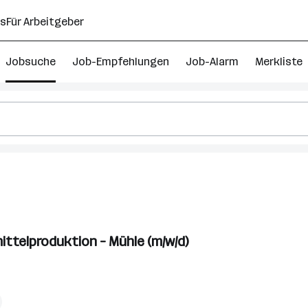
ns
Für Arbeitgeber
Jobsuche
Job-Empfehlungen
Job-Alarm
Merkliste
schinenbediener
bs
ttelproduktion – Mühle (m/w/d)
ederösterreich