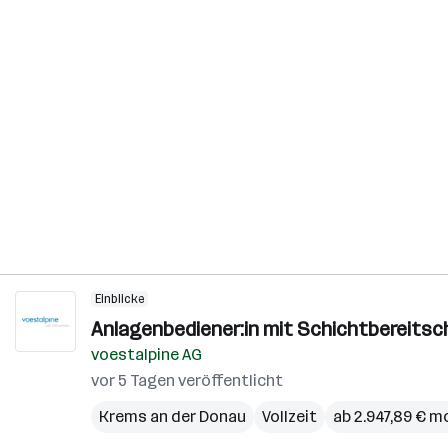
Einblicke
Anlagenbediener:in mit Schichtbereitsc
voestalpine AG
vor 5 Tagen veröffentlicht
Krems an der Donau
Vollzeit
ab 2.947,89 € m