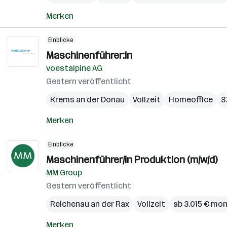
Merken
Einblicke
Maschinenführer:in
voestalpine AG
Gestern veröffentlicht
Krems an der Donau
Vollzeit
Homeoffice
3
Merken
Einblicke
Maschinenführer/in Produktion (m/w/d)
MM Group
Gestern veröffentlicht
Reichenau an der Rax
Vollzeit
ab 3.015 € mon
Merken