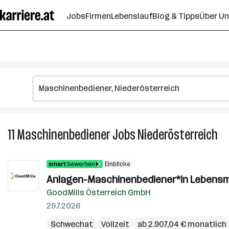
Zum
Jobs
Firmen
Lebenslauf
Blog & Tipps
Über U
Seiteninhalt
springen
11
Maschinenbediener
Jobs
Niederösterreich
11
Ma
Jo
Einblicke
in
Anlagen-Maschinenbediener*in Lebensmi
Ni
GoodMills Österreich GmbH
29.7.2026
Schwechat
Vollzeit
ab 2.907,04 € monatlich