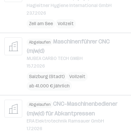
Hagleitner Hygiene International GmbH
23.7.2026
Zell am See
Vollzeit
Maschinenführer CNC
Abgelaufen
(m/w/d)
MUBEA CARBO TECH GMBH
15.7.2026
Salzburg (Stadt)
Vollzeit
ab 41.000 € jährlich
CNC-Maschinenbediener
Abgelaufen
(m/w/d) für Abkantpressen
ERA Elektrotechnik Ramsauer GmbH
1.7.2026