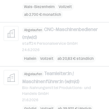
Wals-Siezenheim
Vollzeit
ab 2.700 € monatlich
CNC-Maschinenbediener
Abgelaufen
(m/w/d)
staff24 Personalservice GmbH
24.6.2026
Hallein
Vollzeit
ab 20,83 € stündlich
Teamleiter:in /
Abgelaufen
Maschinenführer:in (w/m/d)
Bio-Nahrungsmittel Produktions- und
Handels GmbH
21.6.2026
Grödig
Vollzeit
ab 39.970 € jährlich