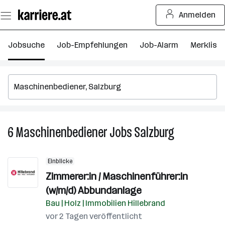
Zum
Anmelden
Seiteninhalt
springen
Jobsuche
Job-Empfehlungen
Job-Alarm
Merkliste
6
Maschinenbediener
Jobs
Salzburg
6
Maschinenbed
Jobs
Einblicke
in
Zimmerer:in / Maschinenführer:in
Salzburg
(w/m/d) Abbundanlage
Bau | Holz | Immobilien Hillebrand
vor 2 Tagen veröffentlicht