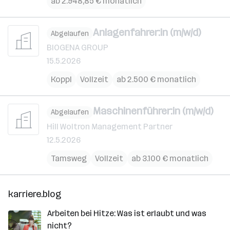
ab 2.948,85 € monatlich
Anlagenfahrer:in (m/w/d)
Abgelaufen
BIOGENA GROUP
15.5.2026
Koppl
Vollzeit
ab 2.500 € monatlich
Maschinenführer:in (m/w/d)
Abgelaufen
Hill Woltron Management Partner
12.5.2026
Tamsweg
Vollzeit
ab 3.100 € monatlich
karriere.blog
Arbeiten bei Hitze: Was ist erlaubt und was
nicht?