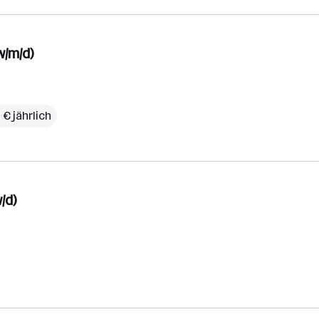
/m/d)
€ jährlich
/d)