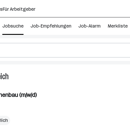
ns
Für Arbeitgeber
Jobsuche
Job-Empfehlungen
Job-Alarm
Merkliste
ich
805
Maschinenbau
Techniker
nenbau (m/w/d)
Jobs
in
Oberösterreich
lich