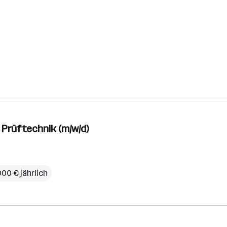
& Prüftechnik (m/w/d)
000 € jährlich