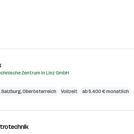
k
echnische Zentrum in Linz GmbH
,
Salzburg
,
Oberösterreich
Vollzeit
ab 5.400 € monatlich
ktrotechnik