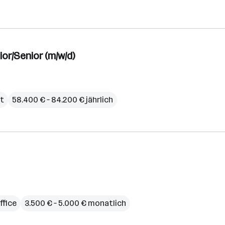
or/Senior (m/w/d)
it
58.400 € – 84.200 € jährlich
fice
3.500 € – 5.000 € monatlich