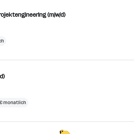
ojektengineering (m/w/d)
ch
d)
 € monatlich