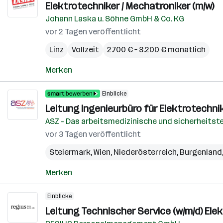
Elektrotechniker / Mechatroniker (m/w)
Johann Laska u. Söhne GmbH & Co. KG
vor 2 Tagen veröffentlicht
Linz
Vollzeit
2.700 € – 3.200 € monatlich
Merken
Einblicke
Leitung Ingenieurbüro für Elektrotechni
ASZ - Das arbeitsmedizinische und sicherheitst
vor 3 Tagen veröffentlicht
Steiermark
,
Wien
,
Niederösterreich
,
Burgenland
Merken
Einblicke
Leitung Technischer Service (w/m/d) Ele