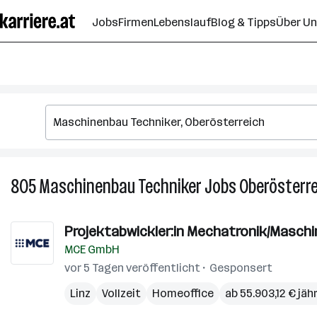
Zum
Jobs
Firmen
Lebenslauf
Blog & Tipps
Über U
Seiteninhalt
springen
805
Maschinenbau Techniker
Jobs
Oberösterre
Projektabwickler:in Mechatronik/Maschi
MCE GmbH
vor 5 Tagen veröffentlicht
Gesponsert
Linz
Vollzeit
Homeoffice
ab 55.903,12 € jähr