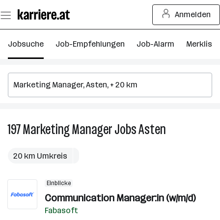
Zum
Anmelden
Seiteninhalt
springen
Jobsuche
Job-Empfehlungen
Job-Alarm
Merkliste
197
Marketing Manager
Jobs
Asten
197
Marketing
Manager
20 km Umkreis
Jobs
in
Einblicke
Asten
Communication Manager:in (w/m/d)
Fabasoft