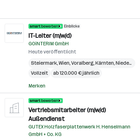
Einblicke
IT-Leiter (m/w/d)
GOiNTERIM GmbH
Heute veröffentlicht
Steiermark
,
Wien
,
Voralberg
,
Kärnten
,
Niederösterreich
Vollzeit
ab 120.000 € jährlich
Merken
Vertriebsmitarbeiter (m/w/d)
Außendienst
GUTEX Holzfaserplattenwerk H. Henselmann
GmbH + Co. KG