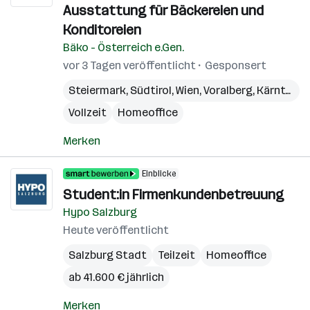
Ausstattung für Bäckereien und
Konditoreien
Bäko - Österreich e.Gen.
vor 3 Tagen veröffentlicht
Gesponsert
Steiermark
,
Südtirol
,
Wien
,
Voralberg
,
Kärnten
,
N
Vollzeit
Homeoffice
Merken
Einblicke
Student:in Firmenkundenbetreuung
Hypo Salzburg
Heute veröffentlicht
Salzburg Stadt
Teilzeit
Homeoffice
ab 41.600 € jährlich
Merken