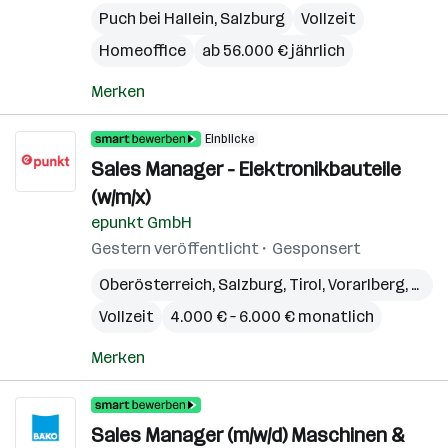
Puch bei Hallein
,
Salzburg
Vollzeit
Homeoffice
ab 56.000 € jährlich
Merken
Einblicke
Sales Manager - Elektronikbauteile
(w/m/x)
epunkt GmbH
Gestern veröffentlicht
Gesponsert
Oberösterreich
,
Salzburg
,
Tirol
,
Vorarlberg
,
Stei
Vollzeit
4.000 € – 6.000 € monatlich
Merken
Sales Manager (m/w/d) Maschinen &