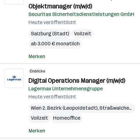
Objektmanager (m/w/d)
Securitas Sicherheitsdienstleistungen GmbH
Heute veröffentlicht
Salzburg (Stadt)
Vollzeit
ab 3.000 € monatlich
Merken
Einblicke
Digital Operations Manager (m/w/d)
Lagermax Unternehmensgruppe
Heute veröffentlicht
Wien 2. Bezirk (Leopoldstadt)
,
Straßwalchen
,
Pr
Vollzeit
Homeoffice
Merken