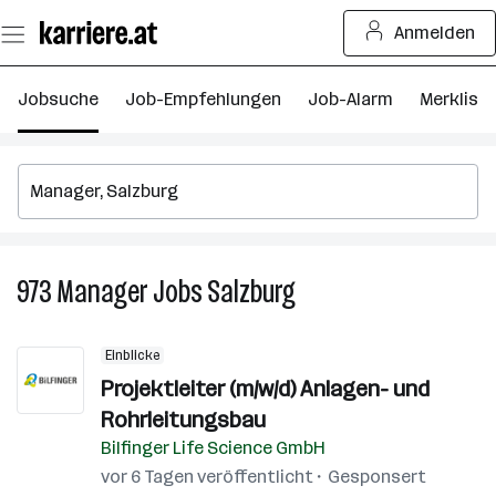
Zum
Anmelden
Seiteninhalt
springen
Jobsuche
Job-Empfehlungen
Job-Alarm
Merkliste
973
Manager
Jobs
Salzburg
973
Manager
Jobs
Einblicke
in
Projektleiter (m/w/d) Anlagen- und
Salzburg
Rohrleitungsbau
Bilfinger Life Science GmbH
vor 6 Tagen veröffentlicht
Gesponsert