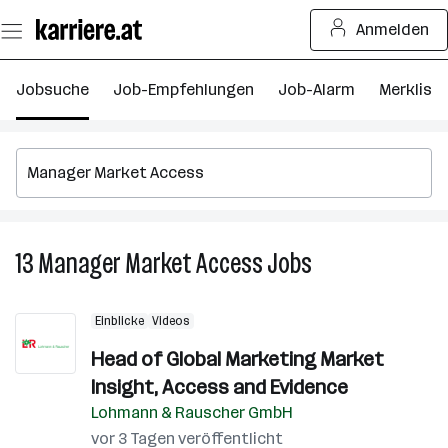
Zum
Anmelden
Seiteninhalt
springen
Jobsuche
Job-Empfehlungen
Job-Alarm
Merkliste
13
Manager Market Access
Jobs
13
Manager
Market
Einblicke
Videos
Access
Jobs
Head of Global Marketing Market
Insight, Access and Evidence
Lohmann & Rauscher GmbH
vor 3 Tagen veröffentlicht