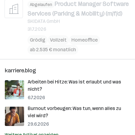
Product Manager Software
Abgelaufen
Services (Parking & Mobility) (m/f/d)
SKIDATA GmbH
31.7.2026
Grödig
Vollzeit
Homeoffice
ab 2.535 € monatlich
karriere.blog
Arbeiten bei Hitze: Was ist erlaubt und was
nicht?
6.7.2026
Burnout vorbeugen: Was tun, wenn alles zu
viel wird?
29.6.2026
Weitere Artikel anzeigen