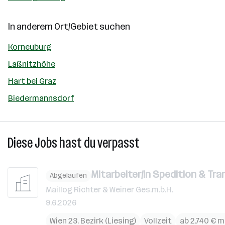
In anderem Ort/Gebiet suchen
Korneuburg
Laßnitzhöhe
Hart bei Graz
Biedermannsdorf
Diese Jobs hast du verpasst
Mitarbeiter/in Spedition & Tra
Abgelaufen
Maillog Richter & Weiner Ges.m.b.H.
9.6.2026
Wien 23. Bezirk (Liesing)
Vollzeit
ab 2.740 € 