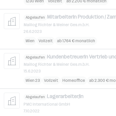
1230 Wien
Vollzeit
ab 2.200 € monatlich
MitarbeiterIn Produktion / Z
Abgelaufen
Maillog Richter & Weiner Ges.m.b.H.
26.6.2023
Wien
Vollzeit
ab 1.764 € monatlich
KundenbetreuerIn Vertrieb un
Abgelaufen
Maillog Richter & Weiner Ges.m.b.H.
15.6.2023
Wien 23
Vollzeit
Homeoffice
ab 2.300 € mo
Lagerarbeiter/in
Abgelaufen
PMC International GmbH
7.10.2022