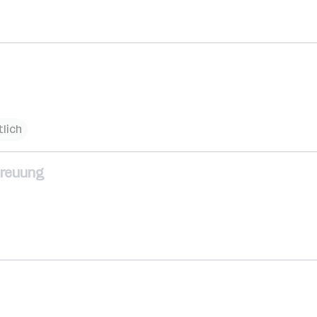
lich
treuung