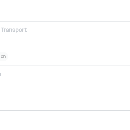
d Transport
ich
n