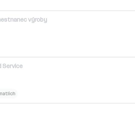
amestnanec výroby
d Service
natlich