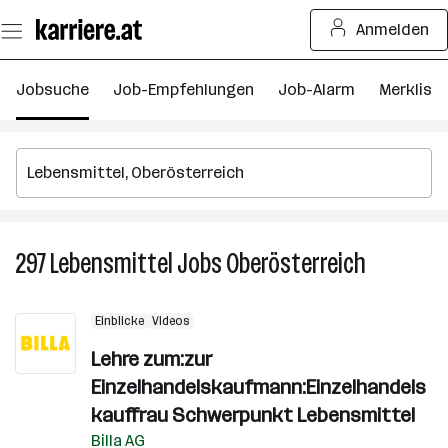
Zum
Anmelden
Seiteninhalt
springen
Jobsuche
Job-Empfehlungen
Job-Alarm
Merkliste
297
Lebensmittel
Jobs
Oberösterreich
297
Lebensmitt
Jobs
Einblicke
Videos
in
Oberösterr
Lehre zum:zur
Einzelhandelskaufmann:Einzelhandels
kauffrau Schwerpunkt Lebensmittel
Billa AG