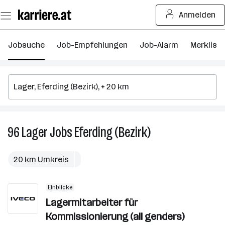
Zum
Anmelden
Seiteninhalt
springen
Jobsuche
Job-Empfehlungen
Job-Alarm
Merkliste
96
Lager
Jobs
Eferding (Bezirk)
96
Lager
Jobs
20 km Umkreis
in
Eferding
Einblicke
(Bezirk)
Lagermitarbeiter für
Kommissionierung (all genders)