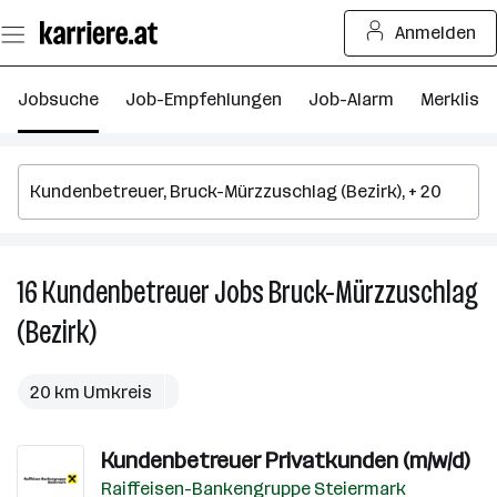
Zum
Anmelden
Seiteninhalt
springen
Jobsuche
Job-Empfehlungen
Job-Alarm
Merkliste
16
Kundenbetreuer
Jobs
Bruck-Mürzzuschlag
16
K
(Bezirk)
J
in
B
20 km Umkreis
M
(B
Kundenbetreuer Privatkunden (m/w/d)
Raiffeisen-Bankengruppe Steiermark