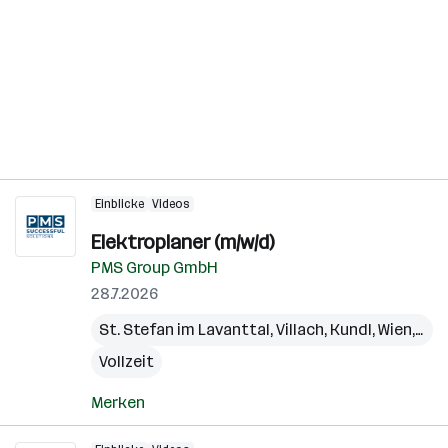
Einblicke
Videos
Elektroplaner (m/w/d)
PMS Group GmbH
28.7.2026
St. Stefan im Lavanttal
,
Villach
,
Kundl
,
Wien
,
Sch
Vollzeit
Merken