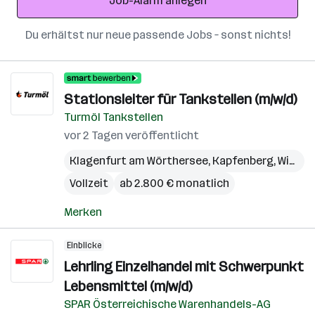
Job-Alarm anlegen
Du erhältst nur neue passende Jobs – sonst nichts!
Stationsleiter für Tankstellen (m/w/d)
Turmöl Tankstellen
vor 2 Tagen veröffentlicht
Klagenfurt am Wörthersee
,
Kapfenberg
,
Wien
,
W
Vollzeit
ab 2.800 € monatlich
Merken
Einblicke
Lehrling Einzelhandel mit Schwerpunkt
Lebensmittel (m/w/d)
SPAR Österreichische Warenhandels-AG