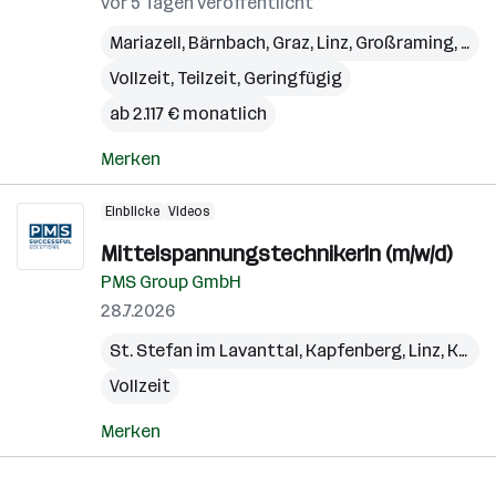
vor 5 Tagen veröffentlicht
Mariazell
,
Bärnbach
,
Graz
,
Linz
,
Großraming
,
Pöl
Vollzeit, Teilzeit, Geringfügig
ab 2.117 € monatlich
Merken
Einblicke
Videos
MittelspannungstechnikerIn (m/w/d)
PMS Group GmbH
28.7.2026
St. Stefan im Lavanttal
,
Kapfenberg
,
Linz
,
Kundl
Vollzeit
Merken