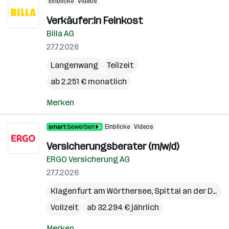
Einblicke
Videos
Verkäufer:in Feinkost
Billa AG
27.7.2026
Langenwang
Teilzeit
ab 2.251 € monatlich
Merken
Einblicke
Videos
Versicherungsberater (m/w/d)
ERGO Versicherung AG
27.7.2026
Klagenfurt am Wörthersee
,
Spittal an der Drau
,
Vollzeit
ab 32.294 € jährlich
Merken