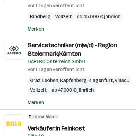
vor 1 Tagen veröffentlicht
Kindberg
Vollzeit
ab 45.000 € jährlich
Merken
Servicetechniker (m/w/d) - Region
Steiermark/Kärnten
HAPEKO Österreich GmbH
vor 1 Tagen veröffentlicht
Graz
,
Leoben
,
Kapfenberg
,
Klagenfurt
,
Villach
,
W
Vollzeit
ab 47.600 € jährlich
Merken
Einblicke
Videos
Verkäufer:in Feinkost