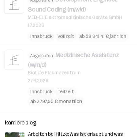
Abgelaufen
Sound Coding (m/w/d)
MED-EL Elektromedizinische Geräte GmbH
1.7.2026
Innsbruck
Vollzeit
ab 58.941,41 € jährlich
Medizinische Assistenz
Abgelaufen
(w/m/d)
BioLife Plasmazentrum
27.6.2026
Innsbruck
Teilzeit
ab 2.797,95 € monatlich
karriere.blog
Arbeiten bei Hitze: Was ist erlaubt und was