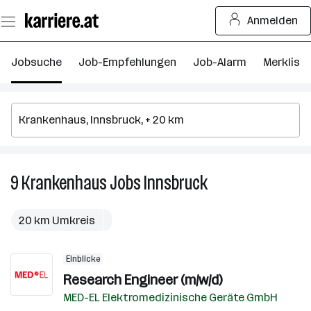
Zum
Anmelden
Seiteninhalt
springen
Jobsuche
Job-Empfehlungen
Job-Alarm
Merkliste
9
Krankenhaus
Jobs
Innsbruck
9
Krankenhaus
Jobs
20 km Umkreis
in
Innsbruck
Einblicke
Research Engineer (m/w/d)
MED-EL Elektromedizinische Geräte GmbH