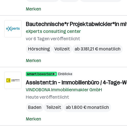
Merken
Bautechnische*r Projektabwickler*in m
eXperts consulting center
vor 6 Tagen veröffentlicht
Hörsching
Vollzeit
ab 3.181,21 € monatlich
Merken
Einblicke
Assistent:in – Immobilienbüro / 4-Tage-
VINDOBONA Immobilienmakler GmbH
Heute veröffentlicht
Baden
Teilzeit
ab 1.800 € monatlich
Merken