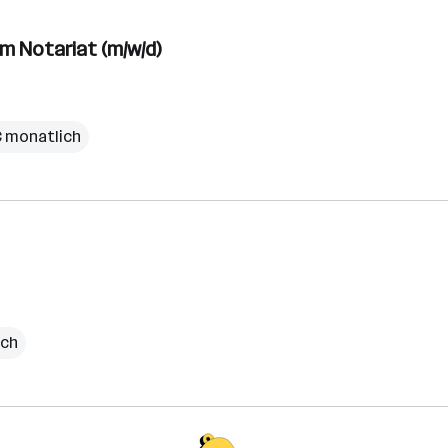
im Notariat (m/w/d)
€ monatlich
ich