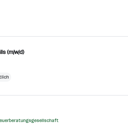
ls (m/w/d)
lich
teuerberatungsgesellschaft