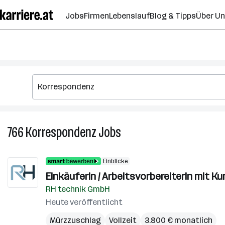
Zum
Jobs
Firmen
Lebenslauf
Blog & Tipps
Über U
Seiteninhalt
springen
766
Korrespondenz
Jobs
766
Korrespondenz
Jobs
Einblicke
EinkäuferIn / ArbeitsvorbereiterIn mit 
RH technik GmbH
Heute veröffentlicht
Mürzzuschlag
Vollzeit
3.800 € monatlich