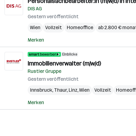
Personalsachbearbeiter:in (m/w/d) in i
DIS AG
Gestern veröffentlicht
Wien
Vollzeit
Homeoffice
ab 2.800 € monat
Merken
Einblicke
Immobilienverwalter (m/w/d)
Rustler Gruppe
Gestern veröffentlicht
Innsbruck
,
Thaur
,
Linz
,
Wien
Vollzeit
Homeoff
Merken