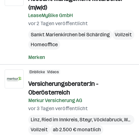
(m/w/d)
LeaseMyBike GmbH
vor 2 Tagen veröffentlicht
Sankt Marienkirchen bei Schärding
Vollzeit
Homeoffice
Merken
Einblicke
Videos
Versicherungsberater:in -
Oberösterreich
Merkur Versicherung AG
vor 3 Tagen veröffentlicht
Linz
,
Ried im Innkreis
,
Steyr
,
Vöcklabruck
,
Wels
,
Vollzeit
ab 2.500 € monatlich