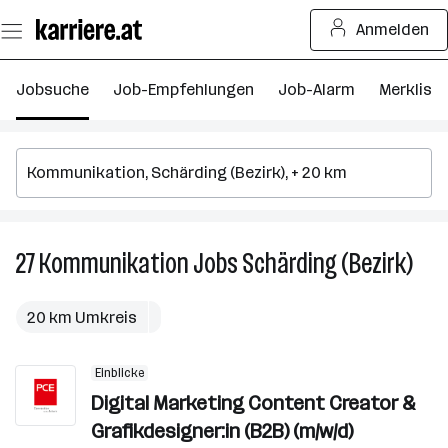
Zum
Anmelden
Seiteninhalt
springen
Jobsuche
Job-Empfehlungen
Job-Alarm
Merkliste
27
Kommunikation
Jobs
Schärding (Bezirk)
27
Kom
Job
20 km Umkreis
in
Schä
Einblicke
(Bezi
Digital Marketing Content Creator &
Grafikdesigner:in (B2B) (m/w/d)