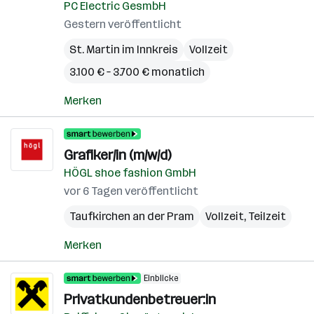
PC Electric GesmbH
Gestern veröffentlicht
St. Martin im Innkreis
Vollzeit
3.100 € – 3.700 € monatlich
Merken
Grafiker/in (m/w/d)
HÖGL shoe fashion GmbH
vor 6 Tagen veröffentlicht
Taufkirchen an der Pram
Vollzeit, Teilzeit
Merken
Einblicke
Privatkundenbetreuer:in