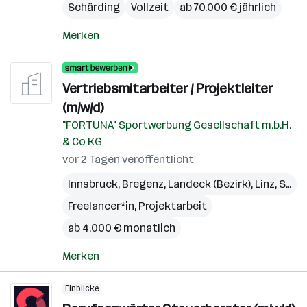
Schärding
Vollzeit
ab 70.000 € jährlich
Merken
Vertriebsmitarbeiter / Projektleiter
(m/w/d)
"FORTUNA" Sportwerbung Gesellschaft m.b.H.
& Co KG
vor 2 Tagen veröffentlicht
Innsbruck
,
Bregenz
,
Landeck (Bezirk)
,
Linz
,
St. Pölten
Freelancer*in, Projektarbeit
ab 4.000 € monatlich
Merken
Einblicke