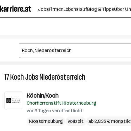
Zum
Jobs
Firmen
Lebenslauf
Blog & Tipps
Über U
Seiteninhalt
springen
17
Koch
Jobs
Niederösterreich
17
Koch
Jobs
Köchin/Koch
in
Chorherrenstift Klosterneuburg
Niederösterreich
vor 3 Tagen veröffentlicht
Klosterneuburg
Vollzeit
ab 2.835 € monatli