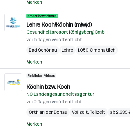
Merken
Lehre Koch/Köchin (m/w/d)
Gesundheitsresort Königsberg GmbH
vor 5 Tagen veröffentlicht
Bad Schönau
Lehre
1.050 € monatlich
Merken
Einblicke
Videos
Köchin bzw. Koch
NÖ Landesgesundheitsagentur
vor 2 Tagen veröffentlicht
Orth an der Donau
Vollzeit, Teilzeit
ab 2.639 
Merken