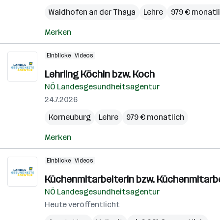
Waidhofen an der Thaya
Lehre
979 € monatl
Merken
Einblicke
Videos
Lehrling Köchin bzw. Koch
NÖ Landesgesundheitsagentur
24.7.2026
Korneuburg
Lehre
979 € monatlich
Merken
Einblicke
Videos
Küchenmitarbeiterin bzw. Küchenmitarb
NÖ Landesgesundheitsagentur
Heute veröffentlicht