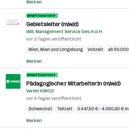
Merken
Gebietsleiter (m/w/d)
IMS. Management Service Ges.m.b.H.
vor 3 Tagen veröffentlicht
Wien
,
Wien und Umgebung
Vollzeit
ab 50.000 
Merken
Pädagogische:r Mitarbeiter:in (m/w/d)
Verein KIWOZI
vor 3 Tagen veröffentlicht
Schwechat
Teilzeit
3.447,50 € – 4.050,30 € 
Merken