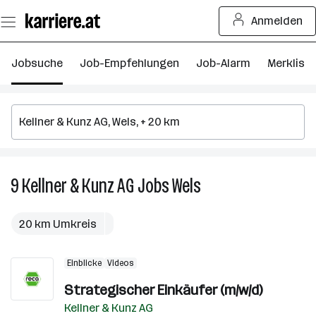
Zum
Anmelden
Seiteninhalt
springen
Jobsuche
Job-Empfehlungen
Job-Alarm
Merkliste
9
Kellner & Kunz AG
Jobs
Wels
9
Kellner
&
20 km Umkreis
Kunz
AG
Einblicke
Videos
Jobs
in
Strategischer Einkäufer (m/w/d)
Wels
Kellner & Kunz AG