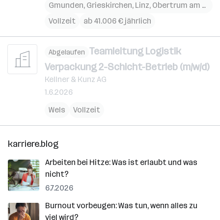
Gmunden
,
Grieskirchen
,
Linz
,
Obertrum am See
,
Vollzeit
ab 41.006 € jährlich
Teamleitung Logistik
Abgelaufen
Verpackung 2-Schicht-Betrieb (m/w/d)
Kellner & Kunz AG
1.6.2026
Wels
Vollzeit
karriere.blog
Arbeiten bei Hitze: Was ist erlaubt und was
nicht?
6.7.2026
Burnout vorbeugen: Was tun, wenn alles zu
viel wird?