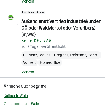
Merken
Einblicke
Videos
Außendienst Vertrieb Industriekunden
OÖ oder Waldviertel oder Vorarlberg
(m/w/d)
Kellner & Kunz AG
vor 7 Tagen veröffentlicht
Bludenz
,
Braunau
,
Bregenz
,
Freistadt
,
Hohenems
Vollzeit
Homeoffice
Merken
Ähnliche Suchbegriffe
Kellner in Wels
Gastronomie in Wels