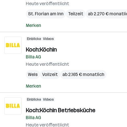
Heute veröffentlicht
St. Florian am Inn
Teilzeit
ab 2.270 € monatli
Merken
Einblicke
Videos
Koch:Köchin
Billa AG
Heute veröffentlicht
Wels
Vollzeit
ab 2.165 € monatlich
Merken
Einblicke
Videos
Koch:Köchin Betriebsküche
Billa AG
Heute veröffentlicht