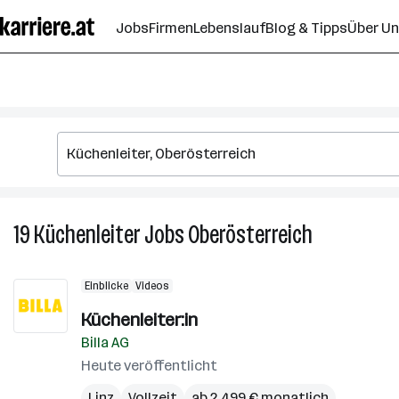
Zum
Jobs
Firmen
Lebenslauf
Blog & Tipps
Über U
Seiteninhalt
springen
19
Küchenleiter
Jobs
Oberösterreich
19
Küchenleiter
Jobs
Einblicke
Videos
in
Oberösterrei
Küchenleiter:in
Billa AG
Heute veröffentlicht
Linz
Vollzeit
ab 2.499 € monatlich