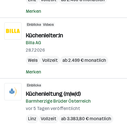
Merken
Einblicke
Videos
Küchenleiter:in
Billa AG
28.7.2026
Wels
Vollzeit
ab 2.499 € monatlich
Merken
Einblicke
Küchenleitung (m/w/d)
Barmherzige Brüder Österreich
vor 5 Tagen veröffentlicht
Linz
Vollzeit
ab 3.383,80 € monatlich