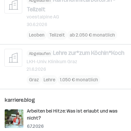
Abgelaufen
Teilzeit
voestalpine AG
30.6.2026
Leoben
Teilzeit
ab 2.050 € monatlich
Lehre zur*zum Köchin*Koch
Abgelaufen
LKH-Univ. Klinikum Graz
21.6.2026
Graz
Lehre
1.050 € monatlich
karriere.blog
Arbeiten bei Hitze: Was ist erlaubt und was
nicht?
6.7.2026