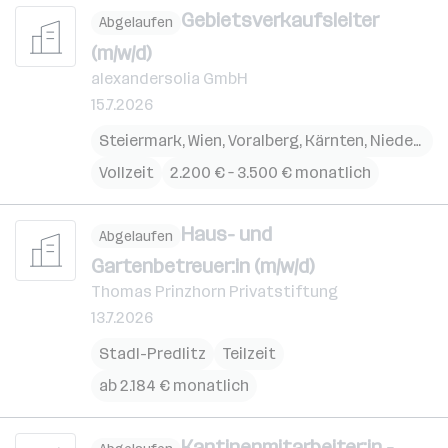
Gebietsverkaufsleiter
Abgelaufen
(m/w/d)
alexandersolia GmbH
15.7.2026
Steiermark
,
Wien
,
Voralberg
,
Kärnten
,
Niederösterreich
Vollzeit
2.200 € – 3.500 € monatlich
Haus- und
Abgelaufen
Gartenbetreuer:in (m/w/d)
Thomas Prinzhorn Privatstiftung
13.7.2026
Stadl-Predlitz
Teilzeit
ab 2.184 € monatlich
Kantinenmitarbeiter:in -