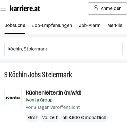
Zum
Anmelden
Seiteninhalt
springen
Jobsuche
Job-Empfehlungen
Job-Alarm
Merkliste
9
Köchin
Jobs
Steiermark
9
Köchin
Jobs
Küchenleiter:in (m/w/d)
in
Iventa Group
Steiermark
vor 6 Tagen veröffentlicht
Graz
Vollzeit
ab 3.600 € monatlich