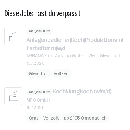
Diese Jobs hast du verpasst
Abgelaufen
Anlagenbediener/Koch/Produktionsmi
tarbeiter m/w/d
AGRANA Fruit Austria GmbH - Werk Gleisdorf
19.7.2026
Gleisdorf
Vollzeit
Koch/Jungkoch (w/m/d)
Abgelaufen
MPG GmbH
16.7.2026
Graz
Vollzeit
ab 2.165 € monatlich