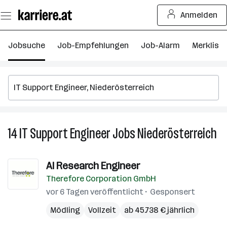
Zum
Anmelden
Seiteninhalt
springen
Jobsuche
Job-Empfehlungen
Job-Alarm
Merkliste
14
IT Support Engineer
Jobs
Niederösterreich
14
IT
Su
AI Research Engineer
En
Therefore Corporation GmbH
Jo
in
vor 6 Tagen veröffentlicht
Gesponsert
Ni
Mödling
Vollzeit
ab 45.738 € jährlich