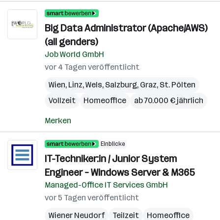
Big Data Administrator (Apache/AWS)
(all genders)
Job World GmbH
vor 4 Tagen veröffentlicht
Wien
,
Linz
,
Wels
,
Salzburg
,
Graz
,
St. Pölten
Vollzeit
Homeoffice
ab 70.000 € jährlich
Merken
Einblicke
IT-Techniker:in / Junior System
Engineer – Windows Server & M365
Managed-Office IT Services GmbH
vor 5 Tagen veröffentlicht
Wiener Neudorf
Teilzeit
Homeoffice