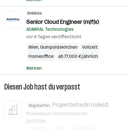
Einblicke
Senior Cloud Engineer (m/f/x)
ADMIRAL Technologies
vor 6 Tagen veröffentlicht
Wien
,
Gumpoldskirchen
Vollzeit
Homeoffice
ab 77.000 € jährlich
Merken
Diesen Job hast du verpasst
Projektleiter/in (m/w/d)
Abgelaufen
Rosenbauer International AG
26.7.2026