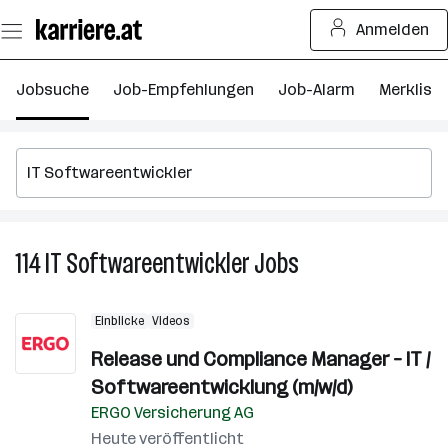
Zum
Anmelden
Seiteninhalt
springen
Jobsuche
Job-Empfehlungen
Job-Alarm
Merkliste
114
IT Softwareentwickler
Jobs
114
IT
Softwareentwickler
Einblicke
Videos
Jobs
Release und Compliance Manager – IT /
Softwareentwicklung (m/w/d)
ERGO Versicherung AG
Heute veröffentlicht