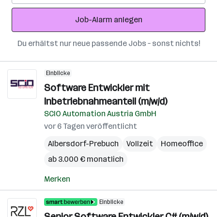
Adresse
Job-Alarm anlegen
Du erhältst nur neue passende Jobs – sonst nichts!
Einblicke
Software Entwickler mit
Inbetriebnahmeanteil (m/w/d)
SCIO Automation Austria GmbH
vor 6 Tagen veröffentlicht
Albersdorf-Prebuch
Vollzeit
Homeoffice
ab 3.000 € monatlich
Merken
Einblicke
Senior Software Entwickler C# (m/w/d)