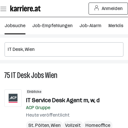
Zum
Anmelden
Seiteninhalt
springen
Jobsuche
Job-Empfehlungen
Job-Alarm
Merkliste
75
IT Desk
Jobs
Wien
75
IT
Desk
Einblicke
Jobs
IT Service Desk Agent m, w, d
in
ACP Gruppe
Wien
Heute veröffentlicht
St. Pölten
,
Wien
Vollzeit
Homeoffice