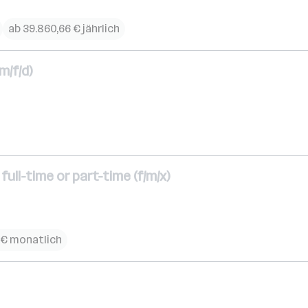
ab 39.860,66 € jährlich
m/f/d)
ull-time or part-time (f/m/x)
 € monatlich