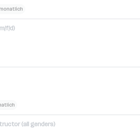
€ monatlich
m/f/d)
natlich
ructor (all genders)