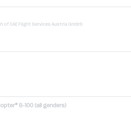
ch of CAE Flight Services Austria GmbH)
pter® S-100 (all genders)