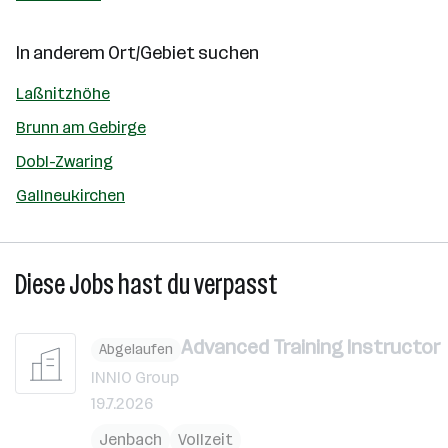
In anderem Ort/Gebiet suchen
Laßnitzhöhe
Brunn am Gebirge
Dobl-Zwaring
Gallneukirchen
Diese Jobs hast du verpasst
Advanced Training Instructor
Abgelaufen
INNIO Group
19.7.2026
Jenbach
Vollzeit