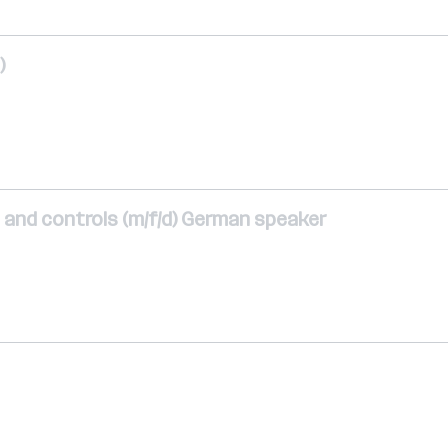
)
al and controls (m/f/d) German speaker