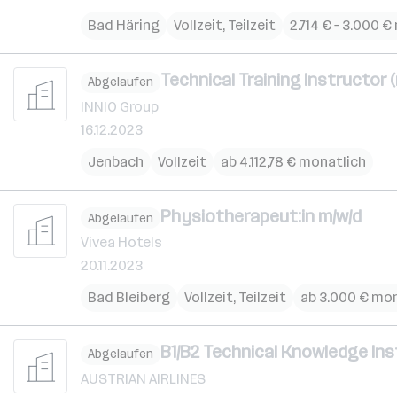
Bad Häring
Vollzeit, Teilzeit
2.714 € – 3.000 
Technical Training Instructor (
Abgelaufen
INNIO Group
16.12.2023
Jenbach
Vollzeit
ab 4.112,78 € monatlich
Physiotherapeut:in m/w/d
Abgelaufen
Vivea Hotels
20.11.2023
Bad Bleiberg
Vollzeit, Teilzeit
ab 3.000 € mo
B1/B2 Technical Knowledge Inst
Abgelaufen
AUSTRIAN AIRLINES