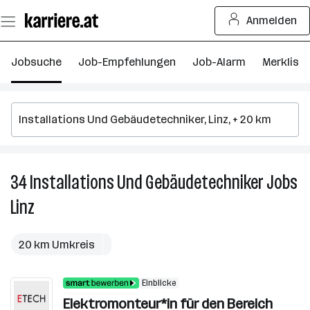
Zum
Anmelden
Seiteninhalt
springen
Jobsuche
Job-Empfehlungen
Job-Alarm
Merkliste
34
Installations Und Gebäudetechniker
Jobs
3
In
Linz
U
G
J
20 km Umkreis
in
Li
Einblicke
Elektromonteur*in für den Bereich