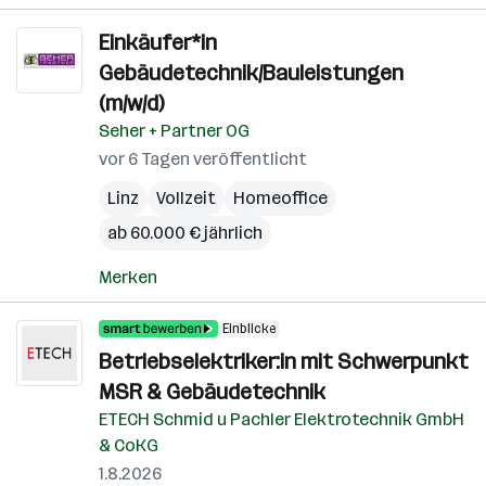
Einkäufer*in
Gebäudetechnik/Bauleistungen
(m/w/d)
Seher + Partner OG
vor 6 Tagen veröffentlicht
Linz
Vollzeit
Homeoffice
ab 60.000 € jährlich
Merken
Einblicke
Betriebselektriker:in mit Schwerpunkt
MSR & Gebäudetechnik
ETECH Schmid u Pachler Elektrotechnik GmbH
& CoKG
1.8.2026