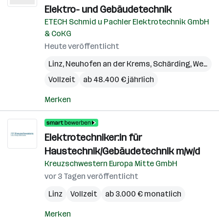
Elektro- und Gebäudetechnik
ETECH Schmid u Pachler Elektrotechnik GmbH
& CoKG
Heute veröffentlicht
Linz
,
Neuhofen an der Krems
,
Schärding
,
Wels
,
W
Vollzeit
ab 48.400 € jährlich
Merken
Elektrotechniker:in für
Haustechnik/Gebäudetechnik m/w/d
Kreuzschwestern Europa Mitte GmbH
vor 3 Tagen veröffentlicht
Linz
Vollzeit
ab 3.000 € monatlich
Merken