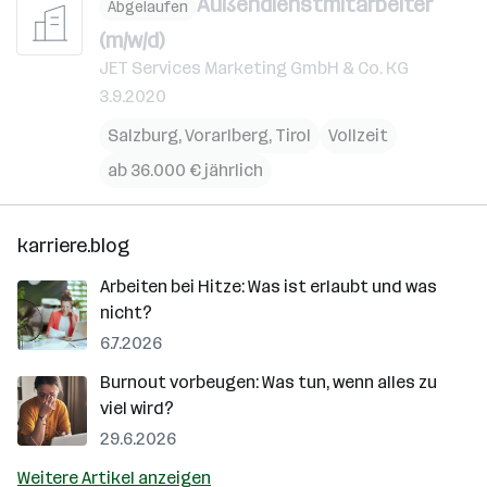
Außendienstmitarbeiter
Abgelaufen
(m/w/d)
JET Services Marketing GmbH & Co. KG
3.9.2020
Salzburg
,
Vorarlberg
,
Tirol
Vollzeit
ab 36.000 € jährlich
karriere.blog
Arbeiten bei Hitze: Was ist erlaubt und was
nicht?
6.7.2026
Burnout vorbeugen: Was tun, wenn alles zu
viel wird?
29.6.2026
Weitere Artikel anzeigen