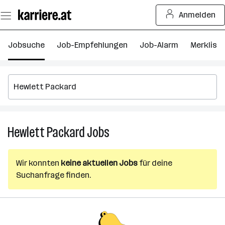
Zum
Anmelden
Seiteninhalt
springen
Jobsuche
Job-Empfehlungen
Job-Alarm
Merkliste
Hewlett Packard
Jobs
Hewlett
Packard
Jobs
Wir konnten
keine aktuellen Jobs
für deine
Suchanfrage finden.