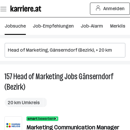
Zum
Anmelden
Seiteninhalt
springen
Jobsuche
Job-Empfehlungen
Job-Alarm
Merkliste
157
Head of Marketing
Jobs
Gänserndorf
15
H
(Bezirk)
o
M
J
20 km Umkreis
in
G
(B
Marketing Communication Manager