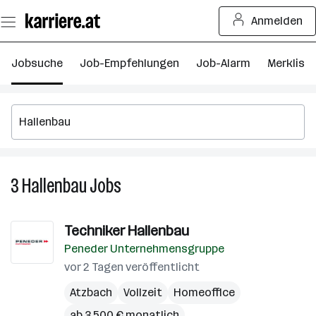
Zum
Anmelden
Seiteninhalt
springen
Jobsuche
Job-Empfehlungen
Job-Alarm
Merkliste
3
Hallenbau
Jobs
3
Hallenbau
Jobs
Techniker Hallenbau
Peneder Unternehmensgruppe
vor 2 Tagen veröffentlicht
Atzbach
Vollzeit
Homeoffice
ab 3.500 € monatlich