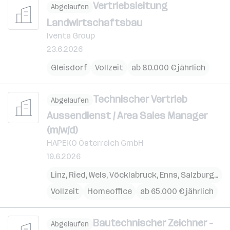
Vertriebsleitung
Abgelaufen
Landwirtschaftsbau
Iventa Group
23.6.2026
Gleisdorf
Vollzeit
ab 80.000 € jährlich
Technischer Vertrieb
Abgelaufen
Aussendienst / Area Sales Manager
(m/w/d)
HAPEKO Österreich GmbH
19.6.2026
Linz
,
Ried
,
Wels
,
Vöcklabruck
,
Enns
,
Salzburg
,
St.
Vollzeit
Homeoffice
ab 65.000 € jährlich
Bautechnischer Zeichner -
Abgelaufen