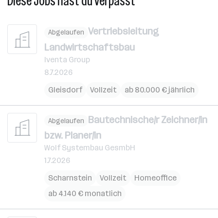
Diese Jobs hast du verpasst
Vertriebsleitung
Abgelaufen
Landwirtschaftsbau
Iventa Group
8.7.2026
Gleisdorf
Vollzeit
ab 80.000 € jährlich
Bautechnische/r Zeichner/in
Abgelaufen
bzw. Planer/in
Wolf Systembau GesmbH
1.7.2026
Scharnstein
Vollzeit
Homeoffice
ab 4.140 € monatlich