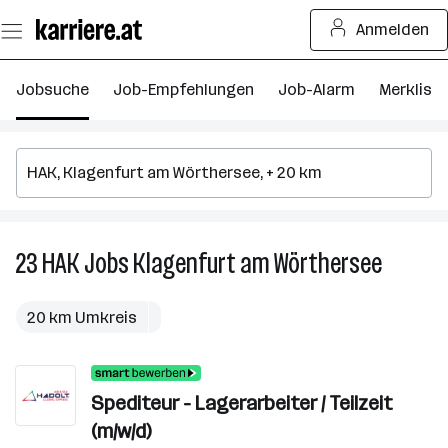
Zum
Anmelden
Seiteninhalt
springen
Jobsuche
Job-Empfehlungen
Job-Alarm
Merkliste
23
HAK
Jobs
Klagenfurt am Wörthersee
23
HAK
Jobs
20 km Umkreis
in
Klagenfu
am
Spediteur - Lagerarbeiter / Teilzeit
Wörther
(m/w/d)