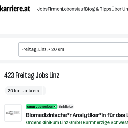
Zum
Jobs
Firmen
Lebenslauf
Blog & Tipps
Über U
Seiteninhalt
springen
423
Freitag
Jobs
Linz
423
Freitag
Jobs
20 km Umkreis
in
Linz
Einblicke
Biomedizinische*r Analytiker*in für das
Ordensklinikum Linz GmbH Barmherzige Schwest