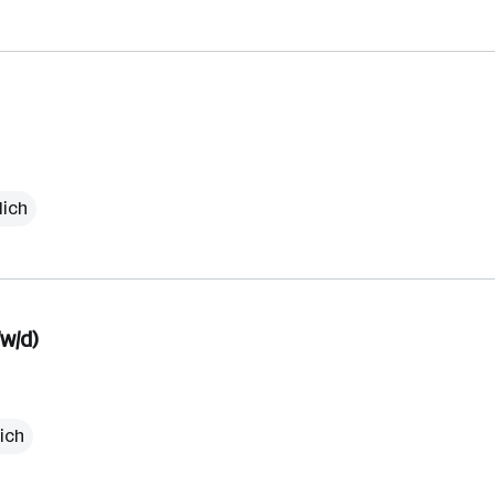
lich
w/d)
ich