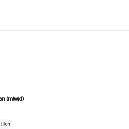
n (m/w/d)
tlich