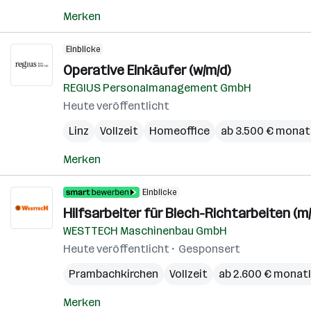
Merken
Einblicke
Operative Einkäufer (w/m/d)
REGIUS Personalmanagement GmbH
Heute veröffentlicht
Linz
Vollzeit
Homeoffice
ab 3.500 € monat
Merken
Einblicke
Hilfsarbeiter für Blech-Richtarbeiten (m/
WESTTECH Maschinenbau GmbH
Heute veröffentlicht
Gesponsert
Prambachkirchen
Vollzeit
ab 2.600 € monatl
Merken