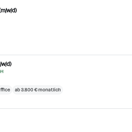
m/w/d)
w/d)
bH
fice
ab 3.800 € monatlich