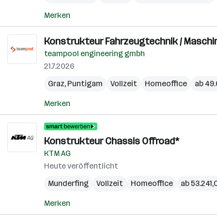
Merken
Konstrukteur Fahrzeugtechnik / Maschin
teampool engineering gmbh
21.7.2026
Graz
,
Puntigam
Vollzeit
Homeoffice
ab 49.
Merken
Konstrukteur Chassis Offroad*
KTM AG
Heute veröffentlicht
Munderfing
Vollzeit
Homeoffice
ab 53.241,
Merken