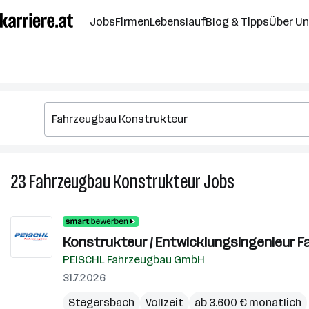
Zum
Jobs
Firmen
Lebenslauf
Blog & Tipps
Über U
Seiteninhalt
springen
23
Fahrzeugbau Konstrukteur
Jobs
23
Fahrzeugbau
Konstrukteur
Jobs
Konstrukteur / Entwicklungsingenieur Fa
PEISCHL Fahrzeugbau GmbH
31.7.2026
Stegersbach
Vollzeit
ab 3.600 € monatlich