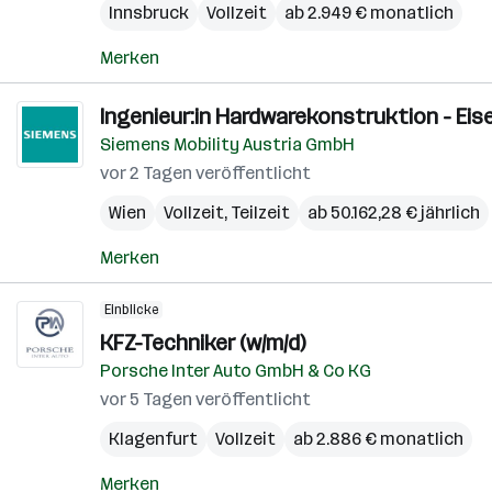
Innsbruck
Vollzeit
ab 2.949 € monatlich
Merken
Ingenieur:in Hardwarekonstruktion - E
Siemens Mobility Austria GmbH
vor 2 Tagen veröffentlicht
Wien
Vollzeit, Teilzeit
ab 50.162,28 € jährlich
Merken
Einblicke
KFZ-Techniker (w/m/d)
Porsche Inter Auto GmbH & Co KG
vor 5 Tagen veröffentlicht
Klagenfurt
Vollzeit
ab 2.886 € monatlich
Merken