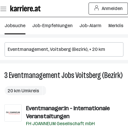
Zum
Anmelden
Seiteninhalt
springen
Jobsuche
Job-Empfehlungen
Job-Alarm
Merkliste
3
Eventmanagement
Jobs
Voitsberg (Bezirk)
3
Ev
Jo
20 km Umkreis
in
Vo
Eventmanager:in – Internationale
(B
Veranstaltungen
FH JOANNEUM Gesellschaft mbH