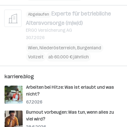
Experte für betriebliche
Abgelaufen
Altersvorsorge (m/w/d)
ERGO Versicherung AG
30.7.2026
Wien
,
Niederösterreich
,
Burgenland
Vollzeit
ab 60.000 € jährlich
karriere.blog
Arbeiten bei Hitze: Was ist erlaubt und was
nicht?
6.7.2026
Burnout vorbeugen: Was tun, wenn alles zu
viel wird?
29.6.2026