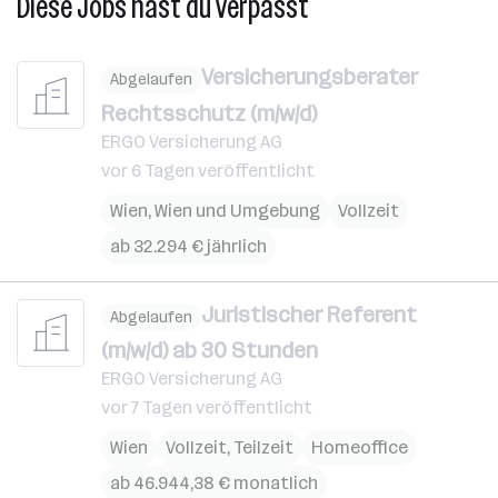
Diese Jobs hast du verpasst
Versicherungsberater
Abgelaufen
Rechtsschutz (m/w/d)
ERGO Versicherung AG
vor 6 Tagen veröffentlicht
Wien
,
Wien und Umgebung
Vollzeit
ab 32.294 € jährlich
Juristischer Referent
Abgelaufen
(m/w/d) ab 30 Stunden
ERGO Versicherung AG
vor 7 Tagen veröffentlicht
Wien
Vollzeit, Teilzeit
Homeoffice
ab 46.944,38 € monatlich