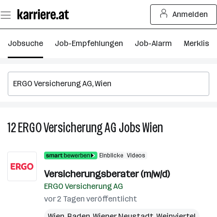
Zum
Anmelden
Seiteninhalt
springen
Jobsuche
Job-Empfehlungen
Job-Alarm
Merkliste
12
ERGO Versicherung AG
Jobs
Wien
12
ERGO
Versicherung
Einblicke
Videos
AG
Jobs
Versicherungsberater (m/w/d)
in
ERGO Versicherung AG
Wien
vor 2 Tagen veröffentlicht
Wien
,
Baden
,
Wiener Neustadt
,
Weinviertel