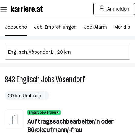
Zum
Anmelden
Seiteninhalt
springen
Jobsuche
Job-Empfehlungen
Job-Alarm
Merkliste
843
Englisch
Jobs
Vösendorf
843
Englisch
Jobs
20 km Umkreis
in
Vösendorf
Auftragssachbearbeiter/in oder
Bürokaufmann/-frau