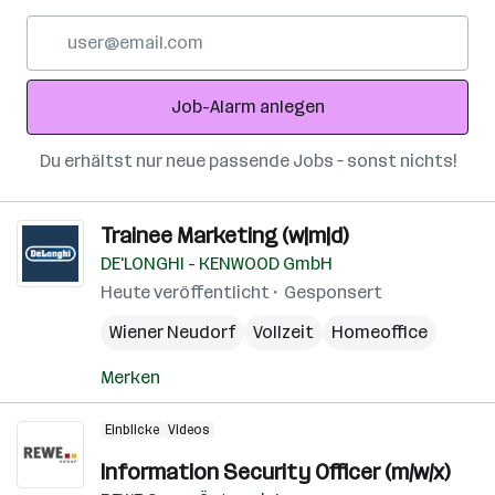
E-
Mail-
Adresse
Job-Alarm anlegen
Du erhältst nur neue passende Jobs – sonst nichts!
Trainee Marketing (w|m|d)
DE'LONGHI - KENWOOD GmbH
Heute veröffentlicht
Gesponsert
Wiener Neudorf
Vollzeit
Homeoffice
Merken
Einblicke
Videos
Information Security Officer (m/w/x)