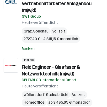
Vertriebsmitarbeiter Anlagenbau
(m/w/d)
GWT Group
Heute veröffentlicht
Graz
,
Sollenau
Vollzeit
2.727,40 € – 4.815,15 € monatlich
Merken
Einblicke
Field Engineer – Glasfaser &
Netzwerktechnik (m/w/d)
DELTABLOC International GmbH
Heute veröffentlicht
Wöllersdorf-Steinabrückl
Vollzeit
Homeoffice
ab 3.495,95 € monatlich