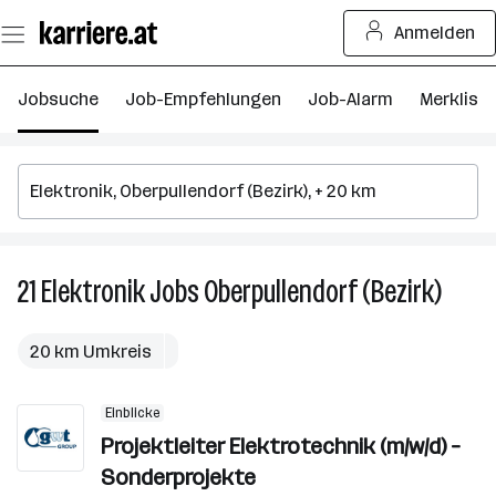
Zum
Anmelden
Seiteninhalt
springen
Jobsuche
Job-Empfehlungen
Job-Alarm
Merkliste
21
Elektronik
Jobs
Oberpullendorf (Bezirk)
21
Elektr
Jobs
20 km Umkreis
in
Oberpu
Einblicke
(Bezirk
Projektleiter Elektrotechnik (m/w/d) –
Sonderprojekte