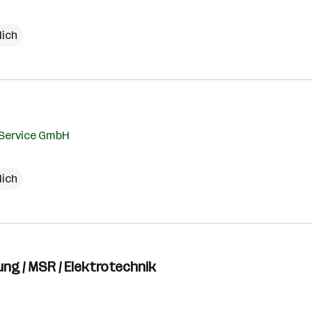
lich
Service GmbH
lich
ng / MSR / Elektrotechnik