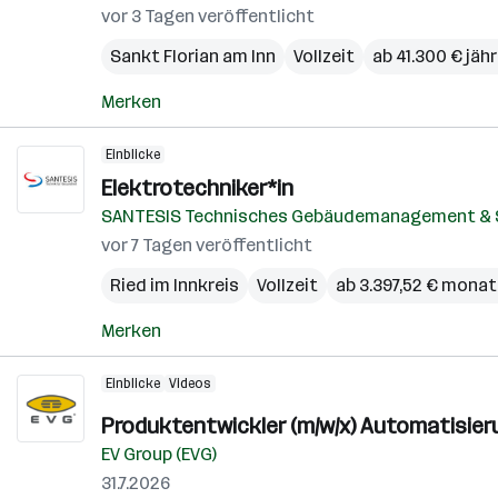
vor 3 Tagen veröffentlicht
Sankt Florian am Inn
Vollzeit
ab 41.300 € jähr
Merken
Einblicke
Elektrotechniker*in
SANTESIS Technisches Gebäudemanagement & 
vor 7 Tagen veröffentlicht
Ried im Innkreis
Vollzeit
ab 3.397,52 € monat
Merken
Einblicke
Videos
Produktentwickler (m/w/x) Automatisieru
EV Group (EVG)
31.7.2026