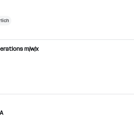
rlich
perations m/w/x
QA