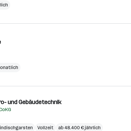
lich
e
monatlich
tro- und Gebäudetechnik
 CoKG
indischgarsten
Vollzeit
ab 48.400 € jährlich