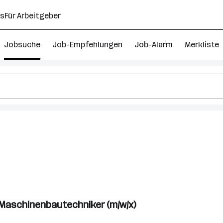
ns
Für Arbeitgeber
Jobsuche
Job-Empfehlungen
Job-Alarm
Merkliste
/ Maschinenbautechniker (m/w/x)