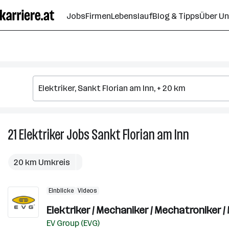
Zum
Jobs
Firmen
Lebenslauf
Blog & Tipps
Über U
Seiteninhalt
springen
21
Elektriker
Jobs
Sankt Florian am Inn
21
Elektriker
Jobs
20 km Umkreis
in
Sankt
Einblicke
Videos
Florian
am
Elektriker / Mechaniker / Mechatroniker 
Inn
EV Group (EVG)