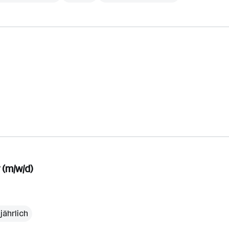
(m/w/d)
jährlich