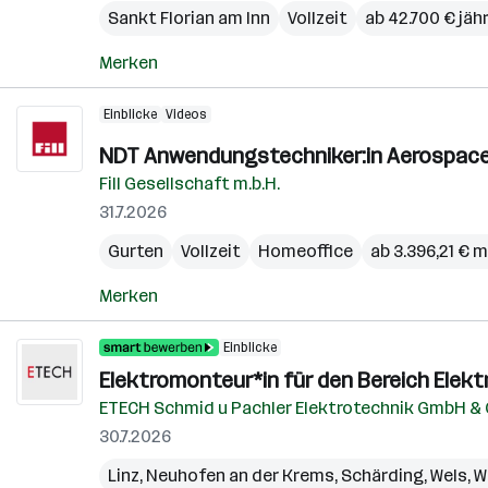
Sankt Florian am Inn
Vollzeit
ab 42.700 € jähr
Merken
Einblicke
Videos
NDT Anwendungstechniker:in Aerospac
Fill Gesellschaft m.b.H.
31.7.2026
Gurten
Vollzeit
Homeoffice
ab 3.396,21 € 
Merken
Einblicke
Elektromonteur*in für den Bereich Elek
ETECH Schmid u Pachler Elektrotechnik GmbH &
30.7.2026
Linz
,
Neuhofen an der Krems
,
Schärding
,
Wels
,
W