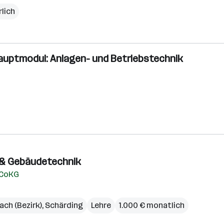
rlich
Hauptmodul: Anlagen- und Betriebstechnik
o- & Gebäudetechnik
 CoKG
ach (Bezirk)
,
Schärding
Lehre
1.000 € monatlich