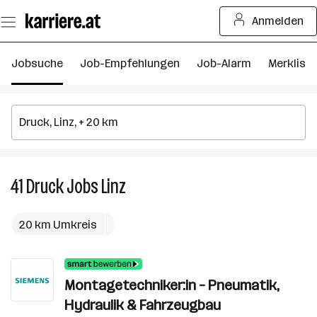
Zum
Anmelden
Seiteninhalt
springen
Jobsuche
Job-Empfehlungen
Job-Alarm
Merkliste
41
Druck
Jobs
Linz
41
Druck
Jobs
20 km Umkreis
in
Linz
Montagetechniker:in – Pneumatik,
Hydraulik & Fahrzeugbau