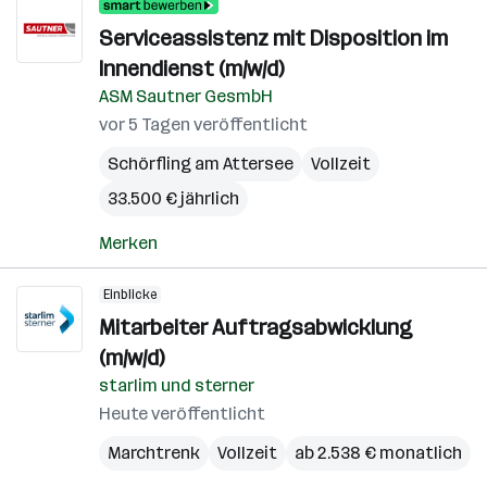
Serviceassistenz mit Disposition im
Innendienst (m/w/d)
ASM Sautner GesmbH
vor 5 Tagen veröffentlicht
Schörfling am Attersee
Vollzeit
33.500 € jährlich
Merken
Einblicke
Mitarbeiter Auftragsabwicklung
(m/w/d)
starlim und sterner
Heute veröffentlicht
Marchtrenk
Vollzeit
ab 2.538 € monatlich