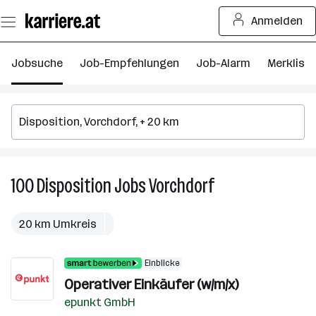
Zum
Anmelden
Seiteninhalt
springen
Jobsuche
Job-Empfehlungen
Job-Alarm
Merkliste
100
Disposition
Jobs
Vorchdorf
100
Disposition
Jobs
20 km Umkreis
in
Vorchdorf
Einblicke
Operativer Einkäufer (w/m/x)
epunkt GmbH