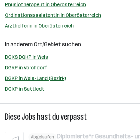
Physiotherapeut in Oberösterreich
Ordinationsassistentin in Oberösterreich
Arzthelferin in Oberösterreich
In anderem Ort/Gebiet suchen
DGKS DGKP in Wels
DGKP in Vorchdorf
DGKP in Wels-Land (Bezirk)
DGKP in Sattledt
Diese Jobs hast du verpasst
Diplomierte*r Gesundheits- u
Abgelaufen