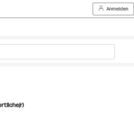
Anmelden
tliche/r)