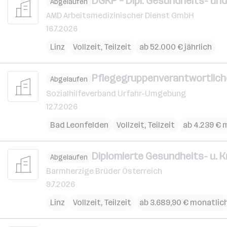
DGKP – Dipl. Gesundheits- und
Abgelaufen
AMD Arbeitsmedizinischer Dienst GmbH
16.7.2026
Linz
Vollzeit, Teilzeit
ab 52.000 € jährlich
Pflegegruppenverantwortlich
Abgelaufen
Sozialhilfeverband Urfahr-Umgebung
12.7.2026
Bad Leonfelden
Vollzeit, Teilzeit
ab 4.239 € 
Diplomierte Gesundheits- u. 
Abgelaufen
Barmherzige Brüder Österreich
9.7.2026
Linz
Vollzeit, Teilzeit
ab 3.689,90 € monatlic