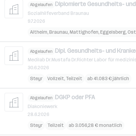
Diplomierte Gesundheits- und K
Abgelaufen
Sozialhilfeverband Braunau
9.7.2026
Altheim
,
Braunau
,
Mattighofen
,
Eggelsberg
,
Ost
Dipl. Gesundheits- und Kranken
Abgelaufen
Medilab Dr.Mustafa Dr.Richter Labor für medizi
30.6.2026
Steyr
Vollzeit, Teilzeit
ab 41.083 € jährlich
DGKP oder PFA
Abgelaufen
Diakoniewerk
28.6.2026
Steyr
Teilzeit
ab 3.056,28 € monatlich