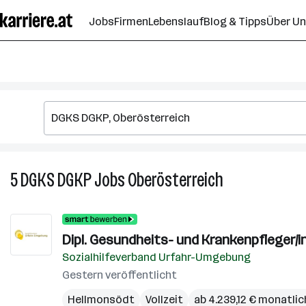
Zum
Jobs
Firmen
Lebenslauf
Blog & Tipps
Über U
Seiteninhalt
springen
5
DGKS DGKP
Jobs
Oberösterreich
5
DGKS
DGKP
Jobs
Dipl. Gesundheits- und Krankenpfleger/i
in
Sozialhilfeverband Urfahr-Umgebung
Oberösterreich
Gestern veröffentlicht
Hellmonsödt
Vollzeit
ab 4.239,12 € monatlic