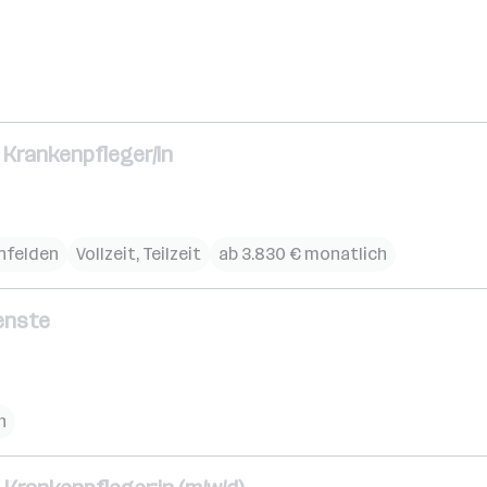
 Krankenpfleger/in
nfelden
Vollzeit, Teilzeit
ab 3.830 € monatlich
enste
h