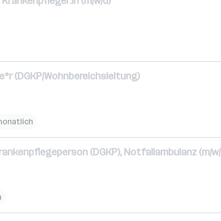
 Krankenpfleger:in (m/w/d)
e*r (DGKP/Wohnbereichsleitung)
monatlich
Krankenpflegeperson (DGKP), Notfallambulanz (m/w/
h