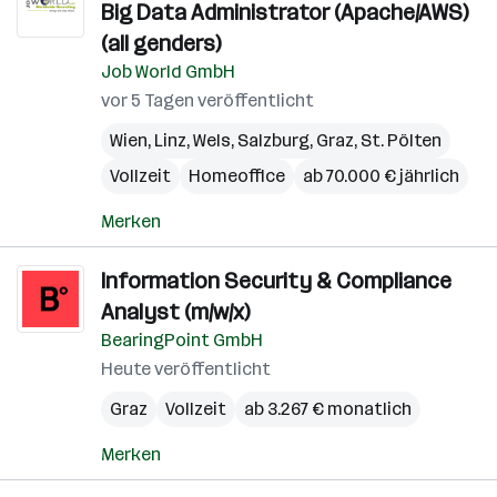
Big Data Administrator (Apache/AWS)
(all genders)
Job World GmbH
vor 5 Tagen veröffentlicht
Wien
,
Linz
,
Wels
,
Salzburg
,
Graz
,
St. Pölten
Vollzeit
Homeoffice
ab 70.000 € jährlich
Merken
Information Security & Compliance
Analyst (m/w/x)
BearingPoint GmbH
Heute veröffentlicht
Graz
Vollzeit
ab 3.267 € monatlich
Merken