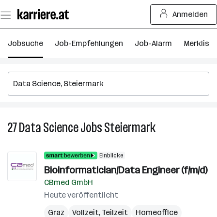
Zum
Anmelden
Seiteninhalt
springen
Jobsuche
Job-Empfehlungen
Job-Alarm
Merkliste
27
Data Science
Jobs
Steiermark
27
Data
Science
Einblicke
Jobs
Bioinformatician/Data Engineer (f/m/d)
in
CBmed GmbH
Steiermark
Heute veröffentlicht
Graz
Vollzeit, Teilzeit
Homeoffice